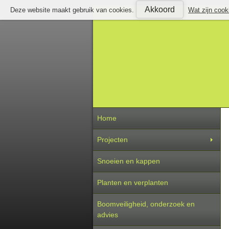
Akkoord
Deze website maakt gebruik van cookies.
Wat zijn cook
Home
Projecten
Snoeien en kappen
Planten en verplanten
Boomveiligheid, onderzoek en
advies