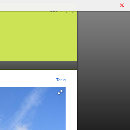
Select Language
Terug