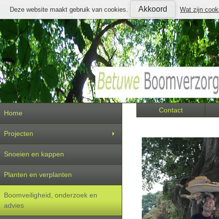
Akkoord
Deze website maakt gebruik van cookies.
Wat zijn cook
Contact
Home
Projecten
Snoeien en kappen
Planten en verplanten
Boomveiligheid, onderzoek en
advies