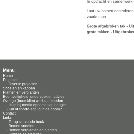
In opdracht en samenwerki
Laat uw bomen controleren 
voorkomen.
Grote afgebroken tak - U
grote takken - Uitgebroke
Menu
Home
Projecten
- Diverse projecten
Snoeien en kappen
Planten en verplanten
Boomveiligheid, onderzoek en advies
Overige (boomklim) werkzaamheden
- Hulp bij media opnames op hoogte
- Kat of sportvliegtuig in de boom?
Contact
Links
- Terug stervende beuk.
- Bomen snoeien
- Bomen verplanten en planten