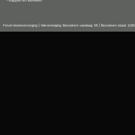
- Kappen en afbreken
Forum boomverzorging
Vakvereniging
Bezoekers vandaag: 58
Bezoekers totaal: 1166