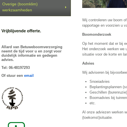
Overige (boomklim)
werkzaamheden
Wij controleren uw boom of
rapportage en voorzien u
Vrijblijvende offerte.
Boomonderzoek
Op het moment dat er bij e
Allard van Betuweboomverzorging
Het onderzoek werken we ui
neemt de tijd voor u en zorgt voor
situatie voor de korte en 
duidelijk informatie en gedegen
advies.
Advies
Tel: 06-48197293
Wij adviseren bij bijvoorbee
Of stuur een
email
Snoeiadvies
Beplantingsplannen (s
Geschillen (burenruzi
Boomadvies bij tuinre
etc.
Al onze adviezen werken wij
(toekomst)situatie.