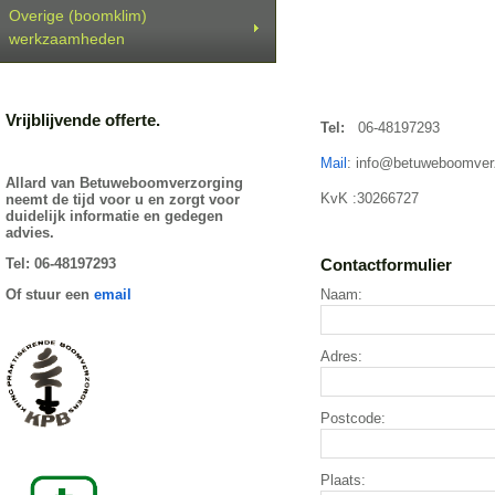
Overige (boomklim)
werkzaamheden
Vrijblijvende offerte.
Tel:
06-48197293
Mail
: info@betuweboomverz
Allard van Betuweboomverzorging
KvK :30266727
neemt de tijd voor u en zorgt voor
duidelijk informatie en gedegen
advies.
Tel: 06-48197293
Contactformulier
Of stuur een
email
Naam:
Adres:
Postcode:
Plaats: