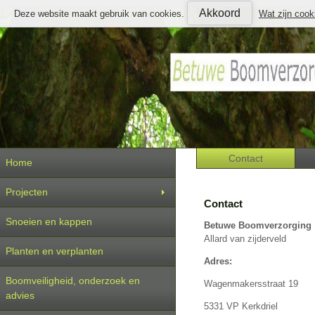
Akkoord
Deze website maakt gebruik van cookies.
Wat zijn cook
Contact
Home
Projecten
Contact
Snoeien en kappen
Betuwe Boomverzorging
Allard van zijderveld
Planten en verplanten
Adres:
Boomveiligheid, onderzoek en
Wagenmakersstraat 19
advies
5331 VP Kerkdriel