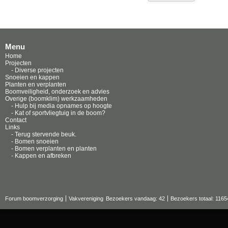
Menu
Home
Projecten
- Diverse projecten
Snoeien en kappen
Planten en verplanten
Boomveiligheid, onderzoek en advies
Overige (boomklim) werkzaamheden
- Hulp bij media opnames op hoogte
- Kat of sportvliegtuig in de boom?
Contact
Links
- Terug stervende beuk.
- Bomen snoeien
- Bomen verplanten en planten
- Kappen en afbreken
Forum boomverzorging
Vakvereniging
Bezoekers vandaag: 42
Bezoekers totaal: 1165